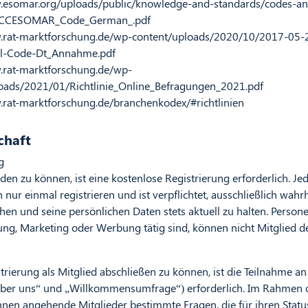
.esomar.org/uploads/public/knowledge-and-standards/codes-an
/ICCESOMAR_Code_German_.pdf
w.rat-marktforschung.de/wp-content/uploads/2020/10/2017-0
al-Code-Dt_Annahme.pdf
.rat-marktforschung.de/wp-
oads/2021/01/Richtlinie_Online_Befragungen_2021.pdf
.rat-marktforschung.de/branchenkodex/#richtlinien
chaft
g
en zu können, ist eine kostenlose Registrierung erforderlich. J
h nur einmal registrieren und ist verpflichtet, ausschließlich wahr
n und seine persönlichen Daten stets aktuell zu halten. Persone
ng, Marketing oder Werbung tätig sind, können nicht Mitglied d
trierung als Mitglied abschließen zu können, ist die Teilnahme an
ber uns“ und „Willkommensumfrage“) erforderlich. Im Rahmen 
en angehende Mitglieder bestimmte Fragen, die für ihren Status