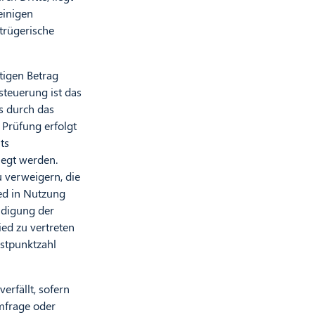
einigen
etrügerische
htigen Betrag
teuerung ist das
s durch das
 Prüfung erfolgt
ts
legt werden.
 verweigern, die
ied in Nutzung
ndigung der
ied zu vertreten
estpunktzahl
erfällt, sofern
mfrage oder