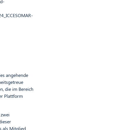
d-
5-24_ICCESOMAR-
edes angehende
heitsgetreue
n, die im Bereich
er Plattform
 zwei
dieser
 als Mitglied