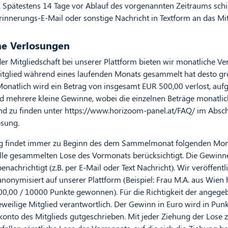
. Spätestens 14 Tage vor Ablauf des vorgenannten Zeitraums schi
innerungs-E-Mail oder sonstige Nachricht in Textform an das Mit
he Verlosungen
r Mitgliedschaft bei unserer Plattform bieten wir monatliche Ve
itglied während eines laufenden Monats gesammelt hat desto gr
natlich wird ein Betrag von insgesamt EUR 500,00 verlost, aufge
 mehrere kleine Gewinne, wobei die einzelnen Beträge monatlic
nd zu finden unter
https://www.horizoom-panel.at/FAQ/ im Absch
osung.
ng findet immer zu Beginn des dem Sammelmonat folgenden Monat
alle gesammelten Lose des Vormonats berücksichtigt. Die Gewin
benachrichtigt (z.B. per E-Mail oder Text Nachricht). Wir veröffen
onymisiert auf unserer Plattform (Beispiel: Frau M.A. aus Wien
0,00 / 10000 Punkte gewonnen). Für die Richtigkeit der angege
jeweilige Mitglied verantwortlich. Der Gewinn in Euro wird in Pu
nto des Mitglieds gutgeschrieben. Mit jeder Ziehung der Lose z