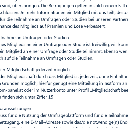
ch sind, überspringen. Die Befragungen gelten in solch einem Fall
schlossen. Je mehr Informationen ein Mitglied mit uns teilt, dest
 für die Teilnahme an Umfragen oder Studien bei unseren Partnern
hance des Mitglieds auf Prämien und Lose verbessert.
Teilnahme an Umfragen oder Studien
es Mitglieds an einer Umfrage oder Studie ist freiwillig; wir könn
ein Mitglied an einer Umfrage oder Studie teilnimmt. Ebenso weni
h auf die Teilnahme an Umfragen oder Studien.
er Mitgliedschaft jederzeit möglich
r Mitgliedschaft durch das Mitglied ist jederzeit, ohne Einhaltun
Gründen möglich; hierfür genügt eine Mitteilung in Textform an
om-panel.at
oder im Nutzerkonto unter Profil „Mitgliedschaft be
 finden sich unter Ziffer 15.
 Voraussetzungen
muss für die Nutzung der Umfrageplattform und für die Teilnahm
netzugang, eine E-Mail-Adresse sowie das/die notwendige(n) Endg