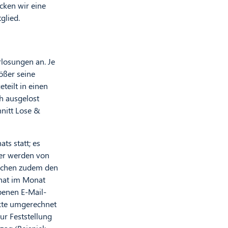
cken wir eine
glied.
rlosungen an. Je
ößer seine
teilt in einen
h ausgelost
nitt Lose &
s statt; es
ner werden von
tlichen zudem den
 hat im Monat
benen E-Mail-
nkte umgerechnet
ur Feststellung