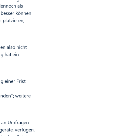
 dennoch als
o besser können
 platzieren,
en also nicht
g hat ein
g einer Frist
enden“; weitere
e an Umfragen
eräte, verfügen.