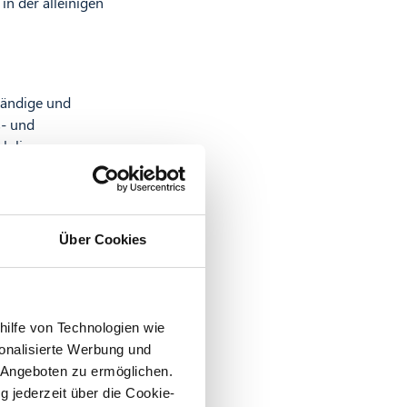
in der alleinigen
ständige und
s- und
h liegen,
hen uns, die
en.
erbindlich
Über Cookies
ungen basieren
fgrund von
 den Liefer-
hilfe von Technologien wie
onalisierte Werbung und
 Angeboten zu ermöglichen.
g jederzeit über die Cookie-