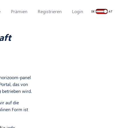
e
Prämien
Registrieren
Login
aft
 horizoom-panel
Portal, das von
 betrieben wird.
ir auf die
linen Form ist
für jede