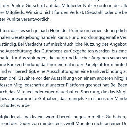
 der Punkte-Gutschrift auf das Mitglieder-Nutzerkonto in der all
s Mitglieds. Wir sind nicht für den Verlust, Diebstahl oder die b
er Punkte verantwortlich.
achten, dass es sich je nach Höhe der Prämie um einen steuerpflic
nalen Gesetzgebung handeln kann. Für die ordnungsgemäße Vers
zuständig. Bei Verdacht auf missbräuchliche Nutzung des Angebot
ine Ausschüttung des Guthabens zurückgehalten werden, bis eine
d haftet für Auszahlungen, die aufgrund falscher Angaben seinersei
ine Bankverbindung darf nur einmal in der Panelplattform hinter
ind wir berechtigt, eine Ausschüttung an eine Bankverbindung zu
tzten drei (3) Jahre vor der Auszahlung von einem anderen Mitgl
essen Mitgliedschaft auf unserer Plattform geendet hat. Bei Bee
urch das Mitglied, oder einer dauerhaften Sperrung, die das Mitgl
gliches angesammelte Guthaben, das mangels Erreichens der Mind
schüttet wurde.
itglieder als inaktiv ein, womit bereits angesammeltes Guthaben, v
hrend der Dauer von mindestens zwölf Monaten nicht an einer U