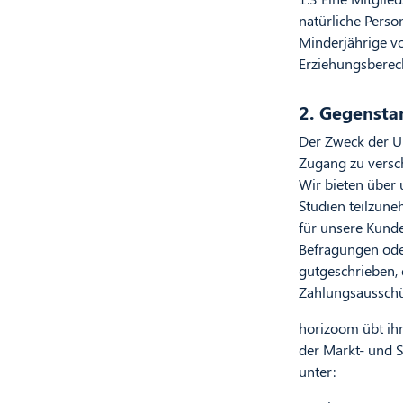
natürliche Perso
Minderjährige vo
Erziehungsberech
2. Gegensta
Der Zweck der Um
Zugang zu versc
Wir bieten über
Studien teilzune
für unsere Kunde
Befragungen oder
gutgeschrieben, 
Zahlungsausschü
horizoom übt ih
der Markt- und S
unter: