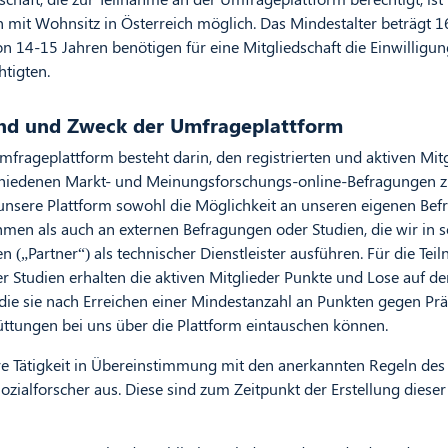
n mit Wohnsitz in Österreich möglich. Das Mindestalter beträgt 1
n 14-15 Jahren benötigen für eine Mitgliedschaft die Einwilligun
tigten.
nd und Zweck der Umfrageplattform
frageplattform besteht darin, den registrierten und aktiven Mit
hiedenen Markt- und Meinungsforschungs-online-Befragungen z
 unsere Plattform sowohl die Möglichkeit an unseren eigenen Be
hmen als auch an externen Befragungen oder Studien, die wir in s
n („Partner“) als technischer Dienstleister ausführen. Für die Te
 Studien erhalten die aktiven Mitglieder Punkte und Lose auf de
die sie nach Erreichen einer Mindestanzahl an Punkten gegen Pr
ttungen bei uns über die Plattform eintauschen können.
re Tätigkeit in Übereinstimmung mit den anerkannten Regeln des
ozialforscher aus. Diese sind zum Zeitpunkt der Erstellung diese