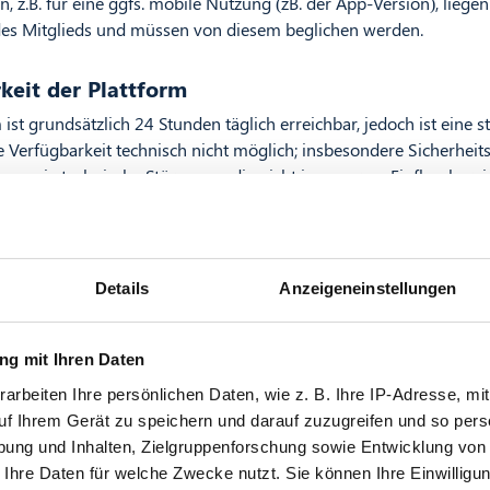
, z.B. für eine ggfs. mobile Nutzung (zB. der App-Version), liegen 
es Mitglieds und müssen von diesem beglichen werden.
keit der Plattform
 ist grundsätzlich 24 Stunden täglich erreichbar, jedoch ist eine 
Verfügbarkeit technisch nicht möglich; insbesondere Sicherheit
 sowie technische Störungen, die nicht in unserem Einflussbereic
bergehenden Nichterreichbarkeit der Plattform führen. Wir bemü
n möglichst außerhalb der üblichen Geschäftszeiten durchzuführ
zum Zeitpunkt der Ausschüttungen sind nicht v
Details
Anzeigeneinstellungen
tform genannten Lieferzeiten und/oder Zeitpunkte der Ausschütt
rten und dienen nur der Orientierung, da sich insbesondere au
g mit Ihren Daten
itens der Prämienlieferanten und Kreditinstituten Aussagen über
arbeiten Ihre persönlichen Daten, wie z. B. Ihre IP-Adresse, mit
gszeitpunkt nicht verlässlich machen lassen.
uf Ihrem Gerät zu speichern und darauf zuzugreifen und so pers
ung und Inhalten, Zielgruppenforschung sowie Entwicklung von
sentschädigung
 Ihre Daten für welche Zwecke nutzt. Sie können Ihre Einwilligun