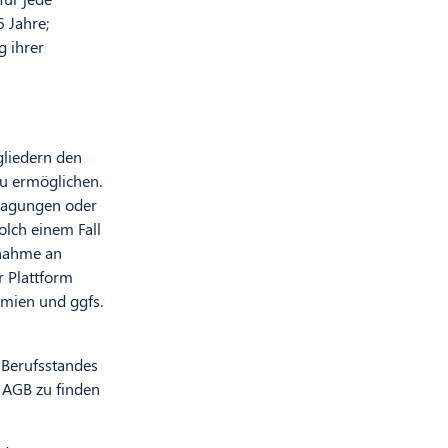
6 Jahre;
g ihrer
gliedern den
u ermöglichen.
fragungen oder
olch einem Fall
ilnahme an
r Plattform
ämien und ggfs.
 Berufsstandes
r AGB zu finden