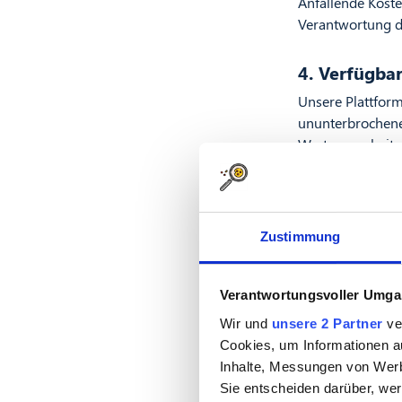
Anfallende Kosten
Verantwortung d
4. Verfügbar
Unsere Plattform
ununterbrochene 
Wartungsarbeiten
können zur vorü
Wartungsarbeite
5. Angaben 
Zustimmung
Die auf der Plat
auf Erfahrungswe
Verantwortungsvoller Umgan
Verzögerungen se
Wir und
unsere 2 Partner
ver
oder Ausschüttun
Cookies, um Informationen a
Inhalte, Messungen von Werb
6. Aufwand
Sie entscheiden darüber, wer