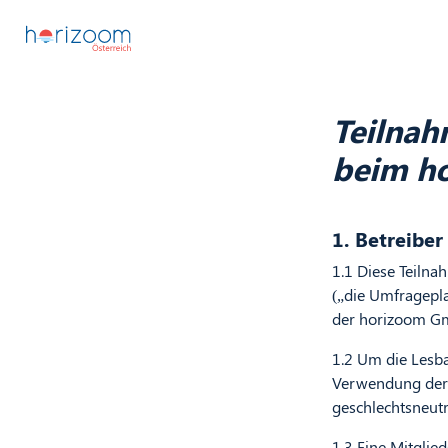
Teilnah
beim h
1. Betreibe
1.1 Diese Teiln
(„die Umfragepla
der horizoom Gmb
1.2 Um die Lesba
Verwendung der 
geschlechtsneutr
1.3 Eine Mitglied